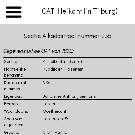
OAT Heikant (in Tilburg)
Sectie A kadastraal nummer 936
Home
Gegevens uit de OAT van 1832:
Introductie
Sectie:
A (Heikant in Tilburg)
Beschrijving
Plaatselijke
Rugdijk en Hasenest
van
benaming:
de
Kadastraal
936
Hasselt
nummer:
Volkstelling
Eigenaar:
Johannes Anthonij Siemons
van
Tilburg
Beroep:
Looijer
(1830)
Woonplaats:
Oostheikant
Kadaster
Soort van
Looijerij en Erf
van
eigendom:
Tilburg
Grootte:
0 B 1 R 21 E
(1832)