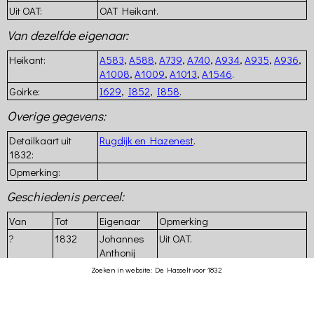
Uit OAT:
OAT Heikant.
Huisnummers
in
Van dezelfde eigenaar:
de
Hasselt
Heikant:
A583
,
A588
,
A739
,
A740
,
A934
,
A935
,
A936
,
Akten
A1008
,
A1009
,
A1013
,
A1546
.
Schepenbank
Goirke:
I629
,
I852
,
I858
.
Tilburg
Akten
Overige gegevens:
Notarieel
Archief
Detailkaart uit
Rugdijk en Hazenest
.
Tilburg
1832:
Overige
Opmerking:
documenten
Geschiedenis perceel:
Eigenaren
en
Van
Tot
Eigenaar
Opmerking
bewoners
?
1832
Johannes
Uit OAT.
Kaarten
Anthonij
Links
Siemons
Zoeken in website: De Hasselt voor 1832
Laatste
?
Updates