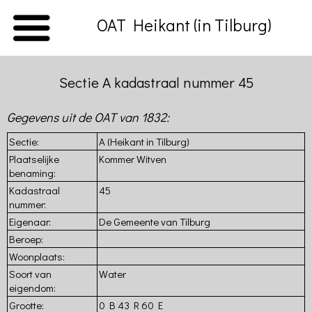
OAT Heikant (in Tilburg)
Sectie A kadastraal nummer 45
Home
Gegevens uit de OAT van 1832:
Introductie
Sectie:
A (Heikant in Tilburg)
Beschrijving
Plaatselijke
Kommer Witven
van
benaming:
de
Kadastraal
45
Hasselt
nummer:
Volkstelling
Eigenaar:
De Gemeente van Tilburg
van
Tilburg
Beroep:
(1830)
Woonplaats:
Kadaster
Soort van
Water
van
eigendom:
Tilburg
Grootte:
0 B 43 R 60 E
(1832)